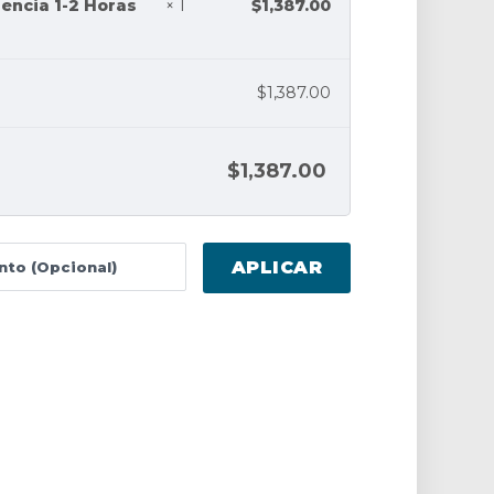
$
1,387.00
encia 1-2 Horas
× 1
$
1,387.00
$
1,387.00
APLICAR