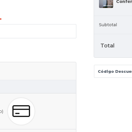
Confer
*
Subtotal
Total
co)