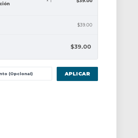
$
39.00
× 1
ción
$
39.00
$
39.00
APLICAR