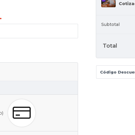
Cotiza
*
Subtotal
Total
co)