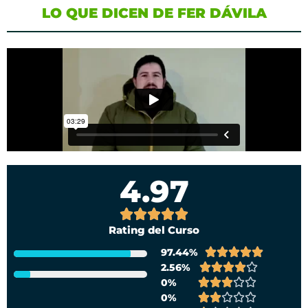
LO QUE DICEN DE FER DÁVILA
4.97





V
Rating del Curso
a





97.44%
l
V





2.56%
o
a
V





0%
r
l
V
a





0%
a
o
a
V
l