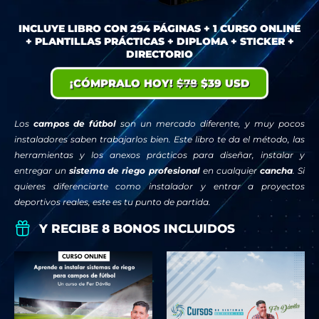
INCLUYE LIBRO CON 294 PÁGINAS + 1 CURSO ONLINE
+ PLANTILLAS PRÁCTICAS + DIPLOMA + STICKER +
DIRECTORIO
¡CÓMPRALO HOY!
$78
$39 USD
Los
campos de fútbol
son un mercado diferente, y muy pocos
instaladores saben trabajarlos bien. Este libro te da el método, las
herramientas y los anexos prácticos para diseñar, instalar y
entregar un
sistema de riego profesional
en cualquier
cancha
. Si
quieres diferenciarte como instalador y entrar a proyectos
deportivos reales, este es tu punto de partida.
Y RECIBE 8 BONOS INCLUIDOS