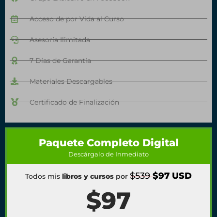
Acceso de por Vida al Curso
Asesoría Ilimitada
7 Días de Garantía
Materiales Descargables
Certificado de Finalización
Paquete Completo Digital
Descárgalo de Inmediato
$539
$97 USD
Todos mis
libros y cursos
por
$97