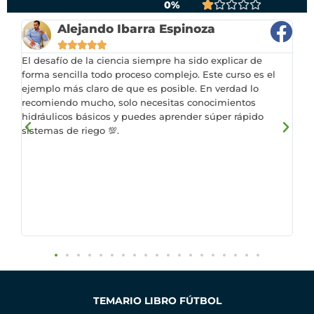





0%
d
r
l
a
V
o
o
a
o
l
a
r
Alejando Ibarra Espinoza
c
d
r
o
l
a





o
o
a
r
o
d
El desafío de la ciencia siempre ha sido explicar de
Re
n
c
d
a
r
o
forma sencilla todo proceso complejo. Este curso es el
de
4
o
o
d
a
c
ejemplo más claro de que es posible. En verdad lo
pa
.
n
recomiendo mucho, solo necesitas conocimientos
pr
c
o
d
o
8
hidráulicos básicos y puedes aprender súper rápido
tr
5
o
c
o
n
8
sistemas de riego 💯.
en
d
n
o
c
4
d
un
e
3
n
o
d
tu
e
5
d
2
n
e
es
5
e
d
1
5
pa
5
e
d
aq
5
e
de
5
irr
TEMARIO LIBRO FÚTBOL