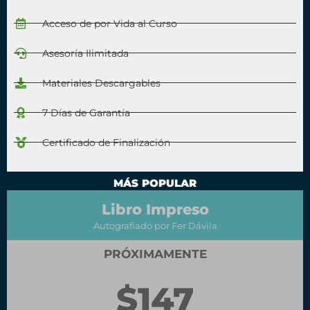
Acceso de por Vida al Curso
Asesoría Ilimitada
Materiales Descargables
7 Días de Garantía
Certificado de Finalización
MÁS POPULAR
Libro Impreso
Autografiado por Fer Dávila
PRÓXIMAMENTE
$147