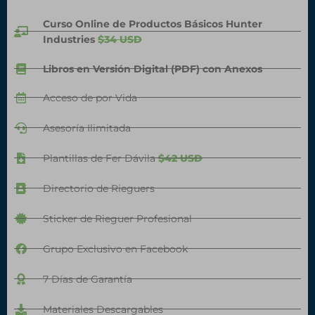
Curso Online de Productos Básicos Hunter
Industries
$34 USD
Libros en Versión Digital (PDF) con Anexos
Acceso de por Vida
Asesoría Ilimitada
Plantillas de Fer Dávila
$42 USD
Directorio de Rieguers
Sticker de Rieguer Profesional
Grupo Exclusivo en Facebook
7 Días de Garantía
Materiales Descargables