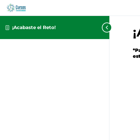
¡Acabaste el Reto!
¡
*P
es