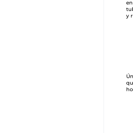
en
tu
y 
Ún
qu
ho