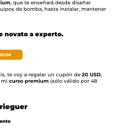
mium
, que te enseñará desde diseñar
equipos de bomba, hasta instalar, mantener
de novato a experto.
MIUM
tis, te voy a regalar un cupón de
20 USD
,
e mi
curso premium
(sólo válido por 48
rieguer
ento