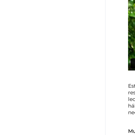
Es
re
le
há
ne
Mu