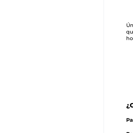
Ún
qu
ho
¿
Pa