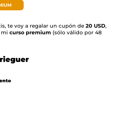
MIUM
tis, te voy a regalar un cupón de
20 USD
,
e mi
curso premium
(sólo válido por 48
rieguer
ento