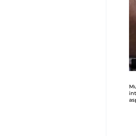
Mu
in
as