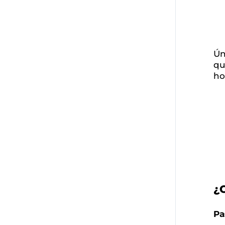
Ún
qu
ho
¿
Pa