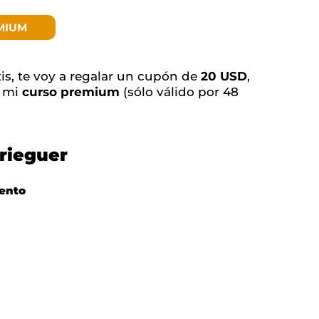
MIUM
tis, te voy a regalar un cupón de
20 USD
,
e mi
curso premium
(sólo válido por 48
rieguer
ento