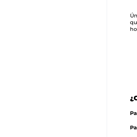
Ún
qu
ho
¿
Pa
Pa