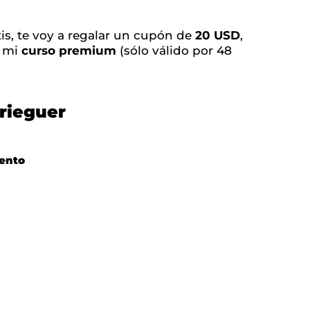
tis, te voy a regalar un cupón de
20 USD
,
e mi
curso premium
(sólo válido por 48
rieguer
ento