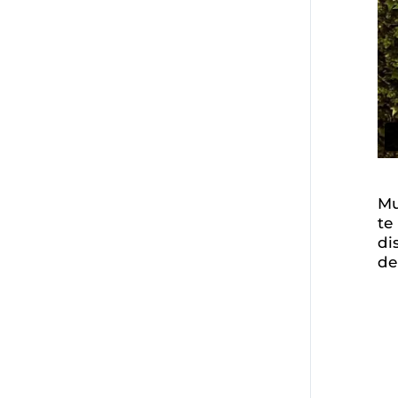
Mu
te
di
de