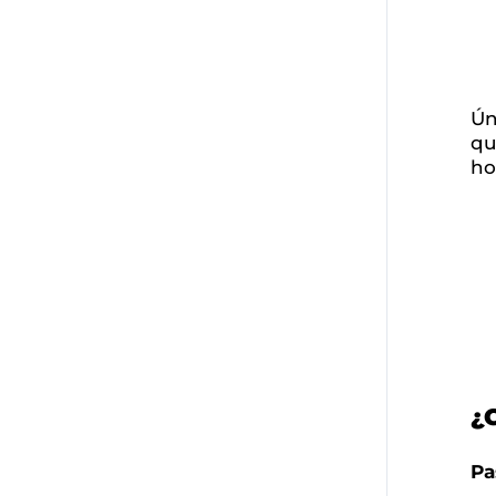
Ún
qu
ho
¿
Pa