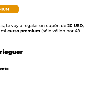
MIUM
tis, te voy a regalar un cupón de
20 USD
,
e mi
curso premium
(sólo válido por 48
rieguer
ento