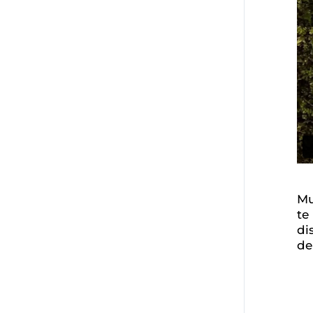
Mu
te
di
de