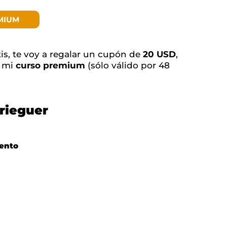
MIUM
tis, te voy a regalar un cupón de
20 USD
,
e mi
curso premium
(sólo válido por 48
rieguer
ento