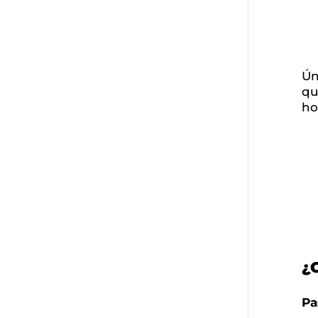
Ún
qu
ho
¿
Pa