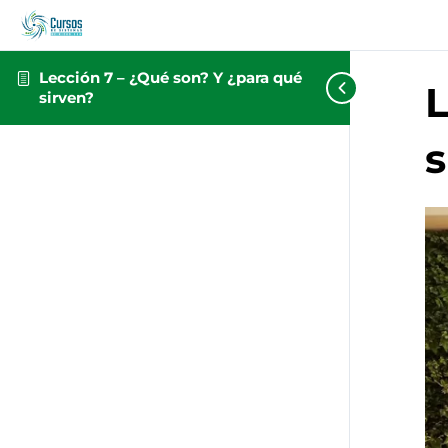
Lección 7 – ¿Qué son? Y ¿para qué
L
sirven?
s