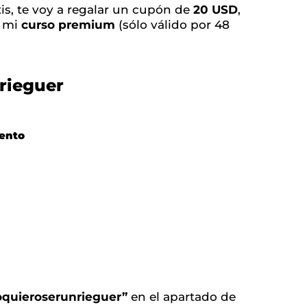
tis, te voy a regalar un cupón de
20 USD
,
e mi
curso premium
(sólo válido por 48
rieguer
ento
Yoquieroserunrieguer”
en el apartado de