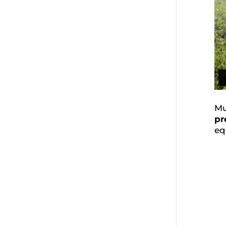
Mu
p
eq