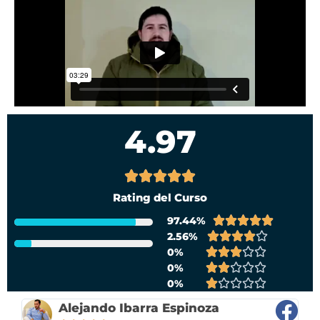
4.97
V





a
Rating del Curso
l





97.44%
o
V





2.56%
r
a
V





0%
a
l
V
a





0%
d
o
a
V
l





0%
o
r
l
a
V
o
c
a
o
l
a
r
Alejando Ibarra Espinoza
o
d