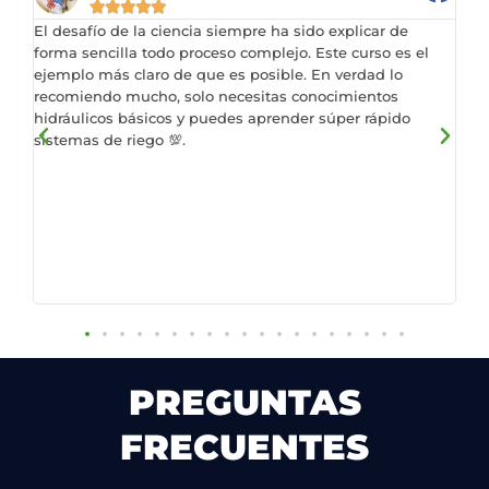
r
o
l
a





n
o
a
r
o
d
El desafío de la ciencia siempre ha sido explicar de
Re
4
c
d
a
r
o
forma sencilla todo proceso complejo. Este curso es el
de
.
o
o
d
a
c
ejemplo más claro de que es posible. En verdad lo
pa
8
n
recomiendo mucho, solo necesitas conocimientos
pr
c
o
d
o
8
hidráulicos básicos y puedes aprender súper rápido
tr
5
o
c
o
n
d
sistemas de riego 💯.
en
d
n
o
c
4
e
un
e
3
n
o
d
tu
5
5
d
2
n
e
es
e
d
1
5
pa
5
e
d
aq
5
e
de
5
irr
PREGUNTAS
FRECUENTES