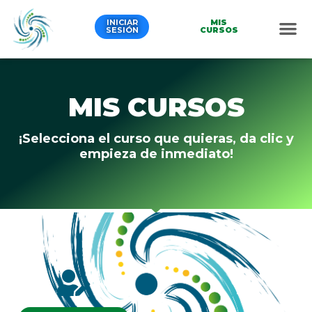
Ir
al
INICIAR
MIS
SESIÓN
CURSOS
contenido
MIS CURSOS
¡Selecciona el curso que quieras, da clic y
empieza de inmediato!