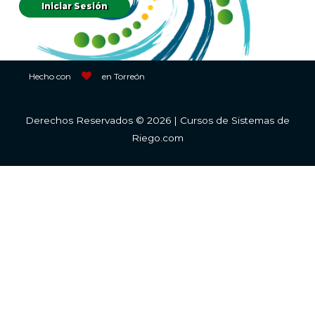
Iniciar Sesión
Hecho con
en Torreón
Derechos Reservados © 2026 | Cursos de Sistemas de
Riego.com