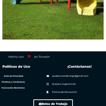
Hecho con
en Torreón
Políticas de Uso
¡Contáctanos!
ayudacursosderiego@gmail.com
Aviso de Privacidad
Términos y Condiciones
Quejas y Sugerencias
Facturación Electrónica
Política de Devolución
Bolsa de Trabajo