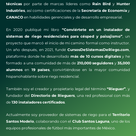
técnicas
por parte de marcas líderes como
Rain Bird
y
Hunter
Industries
, así como certificaciones de la
Secretaría de Economía
y
CANACO
en habilidades gerenciales y de desarrollo empresarial.
En 2020 publiqué mi libro
“Conviértete en un instalador de
sistemas de riego residenciales para césped y paisajismo”
, un
proyecto que marcó el inicio de mi camino formal como instructor.
Un año después, en 2021, fundé
CursosDeSistemasDeRiego.com
,
plataforma donde he desarrollado
más de 10 cursos digitales
y he
formado a una comunidad de más de
210,000 seguidores
y
35,000
alumnos
en
19 países
, convirtiéndose en la mayor comunidad
hispanohablante sobre riego residencial.
También soy el creador y propietario legal del término
“Rieguer”
, y
fundador del
Directorio de Rieguers
, una red profesional con más
de
130 instaladores certificados
.
Actualmente soy proveedor de sistemas de riego para el
Territorio
Santos Modelo
, colaborando con el
Club Santos Laguna
, uno de los
equipos profesionales de fútbol más importantes de México.