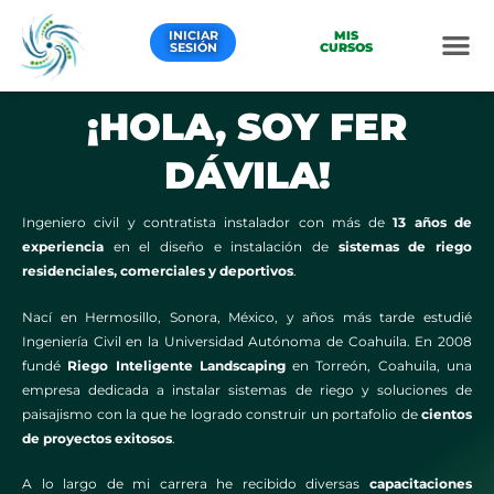
Ir
al
INICIAR
MIS
SESIÓN
CURSOS
contenido
¡HOLA, SOY FER
DÁVILA!
Ingeniero civil y contratista instalador con más de
13 años de
experiencia
en el diseño e instalación de
sistemas de riego
residenciales, comerciales y deportivos
.
Nací en Hermosillo, Sonora, México, y años más tarde estudié
Ingeniería Civil en la Universidad Autónoma de Coahuila. En 2008
fundé
Riego Inteligente Landscaping
en Torreón, Coahuila, una
empresa dedicada a instalar sistemas de riego y soluciones de
paisajismo con la que he logrado construir un portafolio de
cientos
de proyectos exitosos
.
A lo largo de mi carrera he recibido diversas
capacitaciones