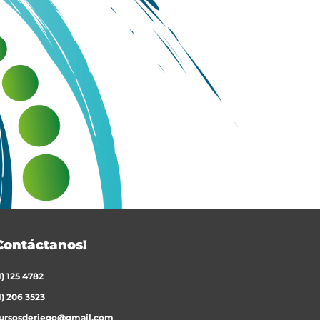
Contáctanos!
1) 125 4782
1) 206 3523
ursosderiego@gmail.com