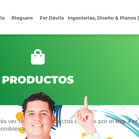
ila
Rieguers
Fer Dávila
Ingenierías, Diseño & Planos
PRODUCTOS
ás ver todos los productos creados por el
Ing. Fer
onibles a la venta.