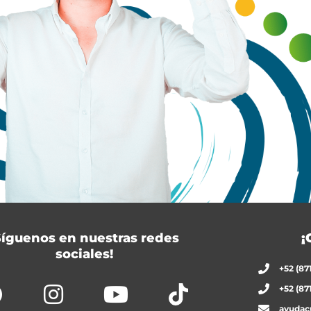
Síguenos en nuestras redes
¡
sociales!
+52 (87
+52 (87
ayudac