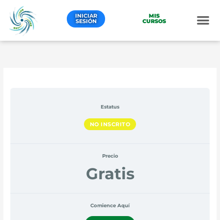
Ir
al
INICIAR
MIS
SESIÓN
CURSOS
contenido
Estatus
NO INSCRITO
Precio
Gratis
Comience Aquí