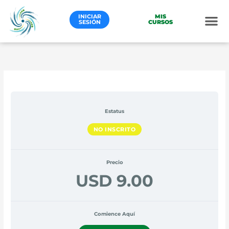
Ir
al
INICIAR
MIS
SESIÓN
CURSOS
contenido
Estatus
NO INSCRITO
Precio
USD 9.00
Comience Aquí