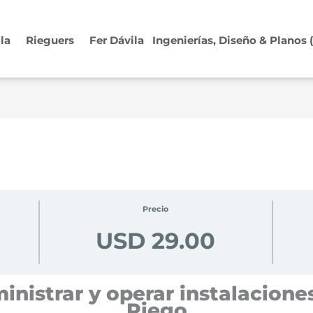
ila
Rieguers
Fer Dávila
Ingenierías, Diseño & Planos
Precio
USD 29.00
nistrar y operar instalacione
Riego