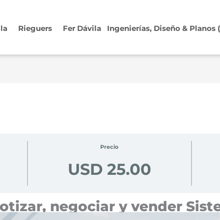
ila
Rieguers
Fer Dávila
Ingenierías, Diseño & Planos
Precio
USD 25.00
tizar, negociar y vender Sis