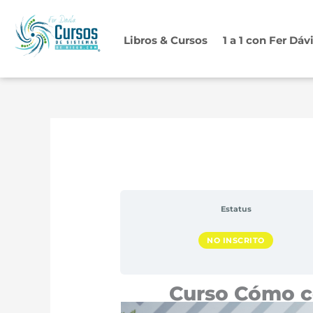
Ir
al
Libros & Cursos
1 a 1 con Fer Dáv
contenido
Estatus
NO INSCRITO
Curso Cómo co