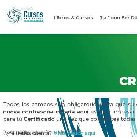
Ir
al
Libros & Cursos
1 a 1 con Fer Dá
contenido
CR
Todos los campos son obligatorios para que su 
nueva contraseña creada aquí
es para ingresar 
para tu
Certificado
una vez que completes todas l
[user_registration_form id="3880"]
¿Ya tienes cuenta?
Inicia sesión aquí