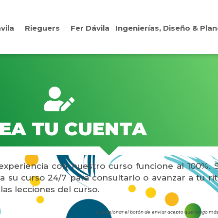
vila
Rieguers
Fer Dávila
Ingenierías, Diseño & Pl
EA TU CUENTA
experiencia con nuestro curso funcione al 100%.
a su curso 24/7 para consultarlo o avanzar a tu r
as lecciones del curso.
Al presionar el botón de enviar acepto que tengo más 