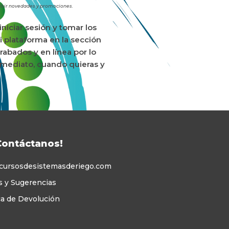
ecibir novedades y promociones.
niciar sesión y tomar los
i plataforma en la sección
rabados y en línea por lo
nmediato, cuando quieras y
Contáctanos!
cursosdesistemasderiego.com
s y Sugerencias
ca de Devolución