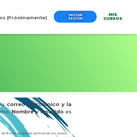
MIS
INICIAR
anos (Próximamente)
CURSOS
SESIÓN
 Su
correo electrónico y la
itmo.
Nombre y Apellido
es
de 18 años, acepto las políticas de uso, acepto