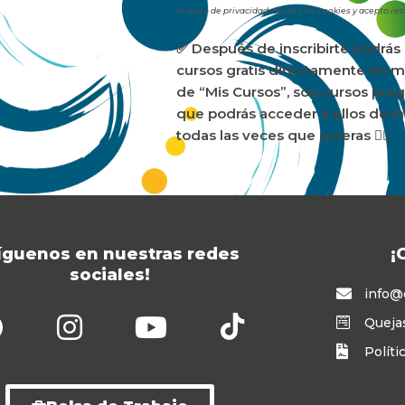
el aviso de privacidad, acepto las cookies y acepto r
✅ Después de inscribirte podrás i
cursos gratis directamente en m
de “Mis Cursos”, son cursos preg
que podrás acceder a ellos de i
todas las veces que quieras 👍🏻.
íguenos en nuestras redes
¡
sociales!
info@
Queja
Políti