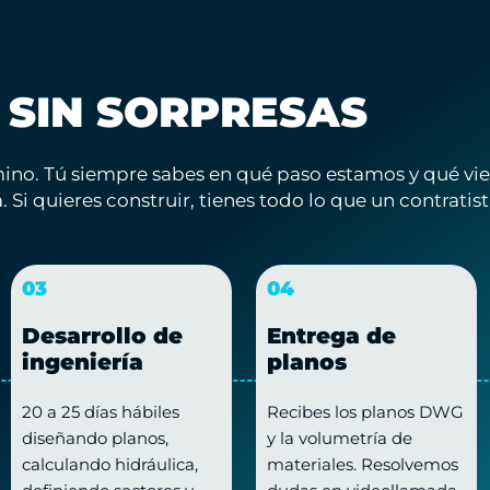
 SIN SORPRESAS
camino. Tú siempre sabes en qué paso estamos y qué vi
. Si quieres construir, tienes todo lo que un contratist
03
04
Desarrollo de
Entrega de
ingeniería
planos
20 a 25 días hábiles
Recibes los planos DWG
diseñando planos,
y la volumetría de
calculando hidráulica,
materiales. Resolvemos