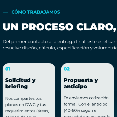
CÓMO TRABAJAMOS
UN PROCESO CLARO,
Del primer contacto a la entrega final, este es el 
resuelve diseño, cálculo, especificación y volumetría
01
02
Solicitud y
Propuesta y
briefing
anticipo
Te enviamos cotización
Nos compartes tus
formal. Con el anticipo
planos en DWG y tus
(40-60% según el
requerimientos (áreas,
proyecto) arrancamos la