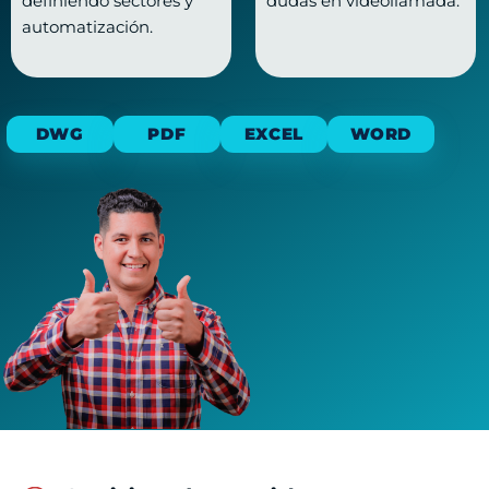
definiendo sectores y
dudas en videollamada.
automatización.
DWG
PDF
EXCEL
WORD