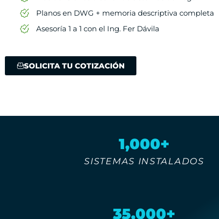
Planos en DWG + memoria descriptiva completa
Asesoría 1 a 1 con el Ing. Fer Dávila
SOLICITA TU COTIZACIÓN
1,000+
SISTEMAS INSTALADOS
35,000+