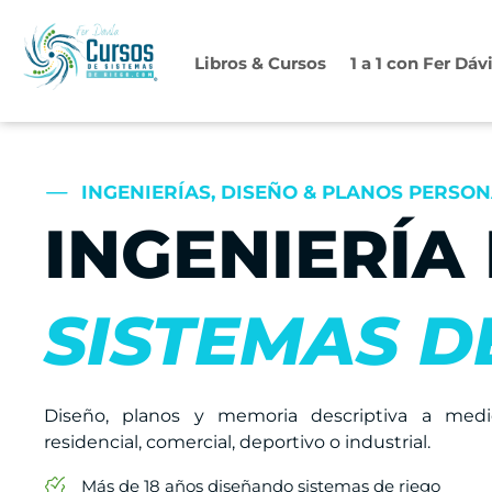
Ir
al
Libros & Cursos
1 a 1 con Fer Dáv
contenido
INGENIERÍAS, DISEÑO & PLANOS PERSO
INGENIERÍA
SISTEMAS D
Diseño, planos y memoria descriptiva a medi
residencial, comercial, deportivo o industrial.
Más de 18 años diseñando sistemas de riego