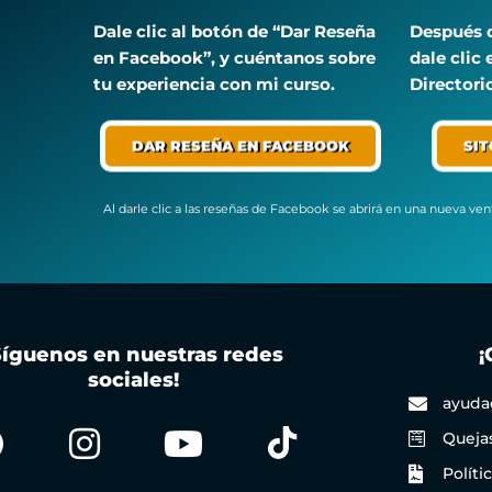
Dale clic al botón de “Dar Reseña
Después 
en Facebook”, y cuéntanos sobre
dale clic
tu experiencia con mi curso.
Directori
DAR RESEÑA EN FACEBOOK
SIT
Al darle clic a las reseñas de Facebook se abrirá en una nueva ve
Síguenos en nuestras redes
¡
sociales!
ayuda
Queja
Políti