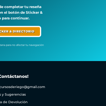
de completar tu reseña
 en el botón de Sticker &
o para continuar.
CKER & DIRECTORIO
ntana para no afectar tu navegación
Contáctanos!
cursosderiego@gmail.com
s y Sugerencias
ca de Devolución