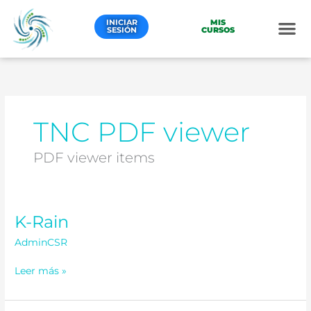
Ir
al
INICIAR
MIS
SESIÓN
CURSOS
contenido
TNC PDF viewer
PDF viewer items
K-Rain
K-
Rain
AdminCSR
Leer más »