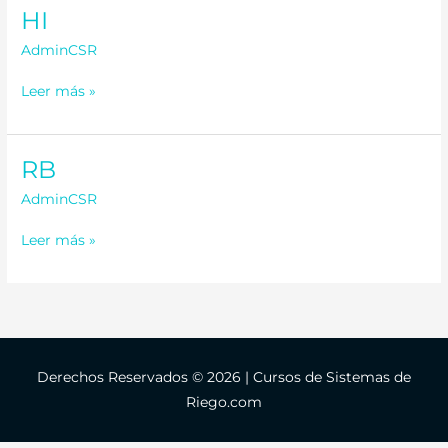
HI
HI
AdminCSR
Leer más »
RB
RB
AdminCSR
Leer más »
Derechos Reservados © 2026 | Cursos de Sistemas de
Riego.com