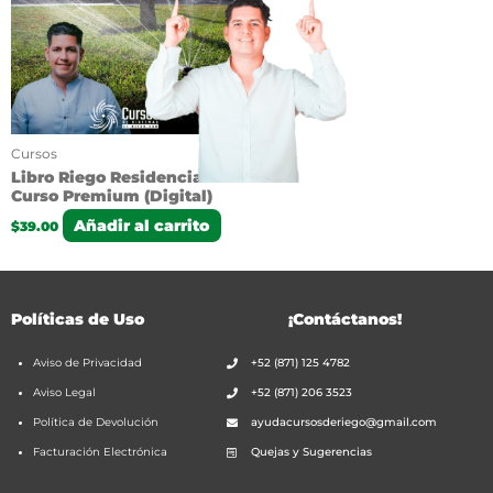
Cursos
Libro Riego Residencial +
Curso Premium (Digital)
Añadir al carrito
$
39.00
Políticas de Uso
¡Contáctanos!
Aviso de Privacidad
+52 (871) 125 4782
Aviso Legal
+52 (871) 206 3523
Política de Devolución
ayudacursosderiego@gmail.com
Facturación Electrónica
Quejas y Sugerencias