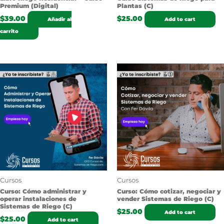
Premium (Digital)
Plantas (C)
$
39.00
$
25.00
Añadir al
Add to cart
carrito
Cursos
Cursos
Curso: Cómo administrar y
Curso: Cómo cotizar, negociar y
operar instalaciones de
vender Sistemas de Riego (C)
Sistemas de Riego (C)
$
25.00
Add to cart
$
25.00
Add to cart