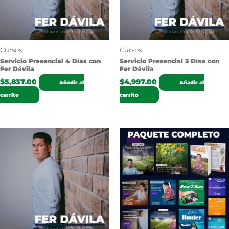
Cursos
Cursos
Servicio Presencial 4 Días con
Servicio Presencial 3 Días con
Fer Dávila
Fer Dávila
$
5,837.00
$
4,997.00
Añadir al
Añadir al
carrito
carrito