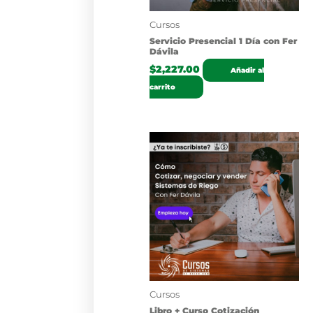
Cursos
Servicio Presencial 1 Día con Fer
Dávila
$
2,227.00
Añadir al
carrito
Cursos
Libro + Curso Cotización