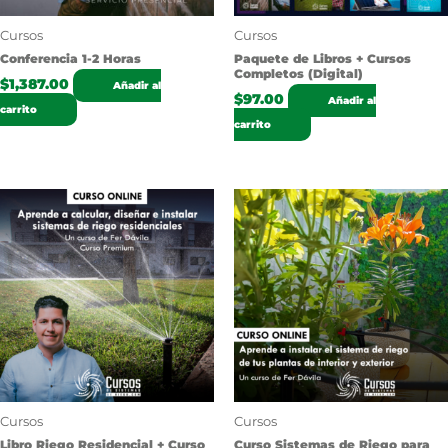
Cursos
Cursos
Conferencia 1-2 Horas
Paquete de Libros + Cursos
Completos (Digital)
$
1,387.00
Añadir al
$
97.00
Añadir al
carrito
carrito
Cursos
Cursos
Libro Riego Residencial + Curso
Curso Sistemas de Riego para