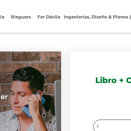
ila
Rieguers
Fer Dávila
Ingenierías, Diseño & Planos
Libro + 
Libro
+