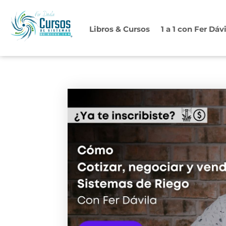
Ir
al
Libros & Cursos
1 a 1 con Fer Dáv
contenido