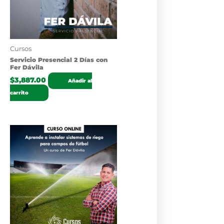
Cursos
Servicio Presencial 2 Días con
Fer Dávila
$
3,887.00
Añadir al
carrito