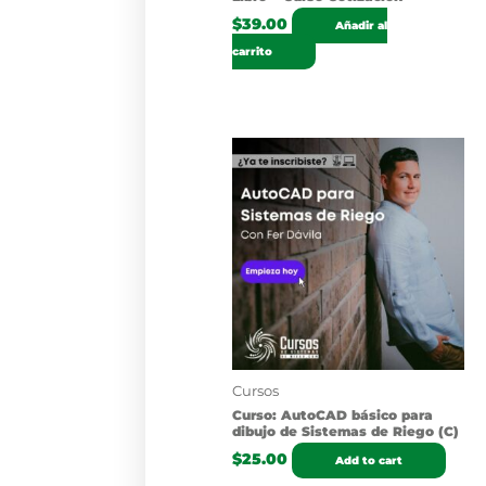
$
39.00
Añadir al
carrito
Cursos
Curso: AutoCAD básico para
dibujo de Sistemas de Riego (C)
$
25.00
Add to cart