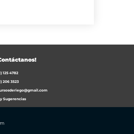
Contáctanos!
1) 125 4782
1) 206 3523
ursosderiego@gmail.com
 y Sugerencias
om