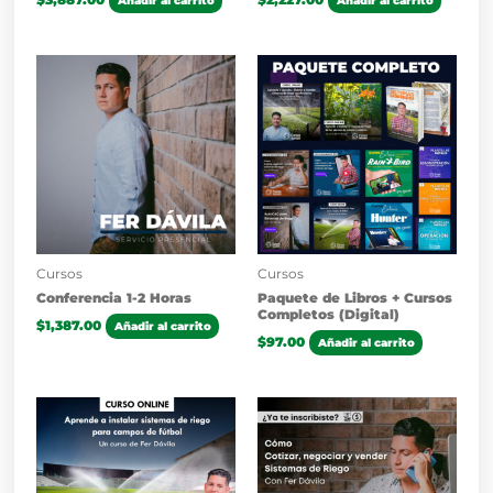
Añadir al carrito
Añadir al carrito
Cursos
Cursos
Conferencia 1-2 Horas
Paquete de Libros + Cursos
Completos (Digital)
$
1,387.00
Añadir al carrito
$
97.00
Añadir al carrito