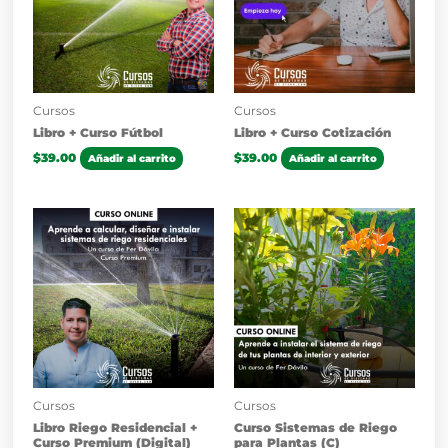
Cursos
Cursos
Libro + Curso Fútbol
Libro + Curso Cotización
$
39.00
$
39.00
Añadir al carrito
Añadir al carrito
Cursos
Cursos
Libro Riego Residencial +
Curso Sistemas de Riego
Curso Premium (Digital)
para Plantas (C)