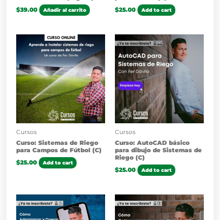
$
39.00
$
25.00
Añadir al carrito
Add to cart
Cursos
Cursos
Curso: Sistemas de Riego
Curso: AutoCAD básico
para Campos de Fútbol (C)
para dibujo de Sistemas de
Riego (C)
$
25.00
Add to cart
$
25.00
Add to cart