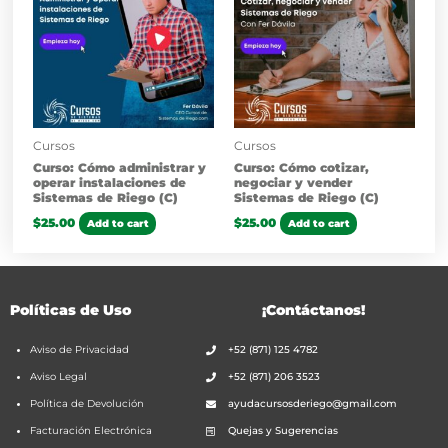
Cursos
Cursos
Curso: Cómo administrar y
Curso: Cómo cotizar,
operar instalaciones de
negociar y vender
Sistemas de Riego (C)
Sistemas de Riego (C)
$
25.00
$
25.00
Add to cart
Add to cart
Políticas de Uso
¡Contáctanos!
Aviso de Privacidad
+52 (871) 125 4782
Aviso Legal
+52 (871) 206 3523
Política de Devolución
ayudacursosderiego@gmail.com
Facturación Electrónica
Quejas y Sugerencias