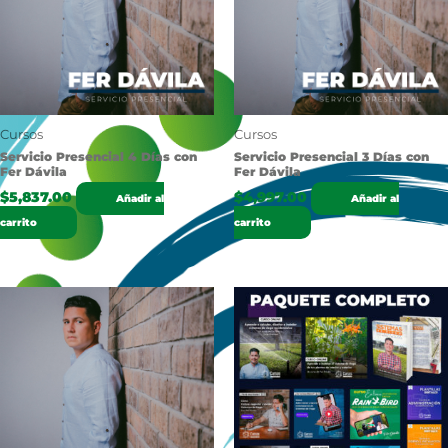
Cursos
Cursos
Servicio Presencial 4 Días con
Servicio Presencial 3 Días con
Fer Dávila
Fer Dávila
$
5,837.00
$
4,997.00
Añadir al
Añadir al
carrito
carrito