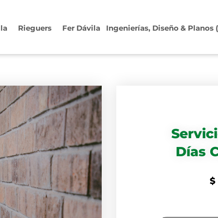
ila
Rieguers
Fer Dávila
Ingenierías, Diseño & Planos
Servic
Días 