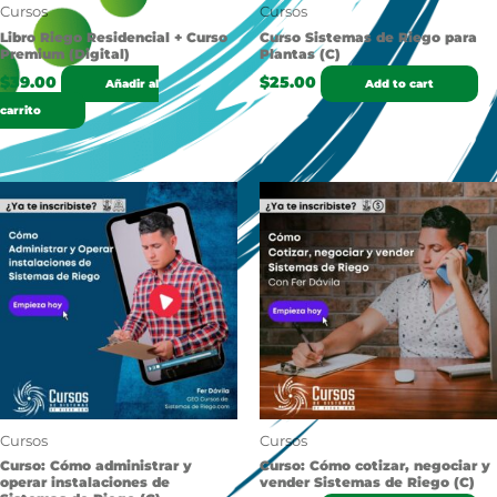
Cursos
Cursos
Libro Riego Residencial + Curso
Curso Sistemas de Riego para
Premium (Digital)
Plantas (C)
$
39.00
$
25.00
Añadir al
Add to cart
carrito
Cursos
Cursos
Curso: Cómo administrar y
Curso: Cómo cotizar, negociar y
operar instalaciones de
vender Sistemas de Riego (C)