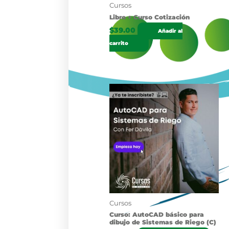
Cursos
Libro + Curso Cotización
$
39.00
Añadir al
carrito
Cursos
Curso: AutoCAD básico para
dibujo de Sistemas de Riego (C)