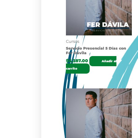
Cursos
Servicio Presencial 5 Días con
Fer Dávila
$
6,387.00
Añadir al
carrito