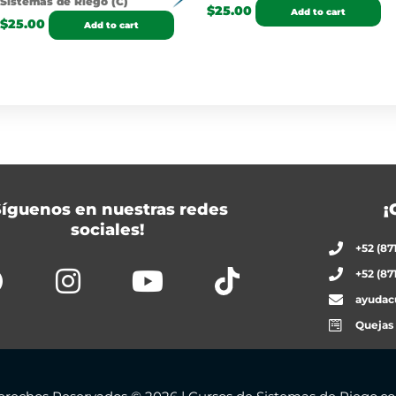
Sistemas de Riego (C)
$
25.00
Add to cart
$
25.00
Add to cart
Síguenos en nuestras redes
¡
sociales!
+52 (87
+52 (87
ayudac
Quejas