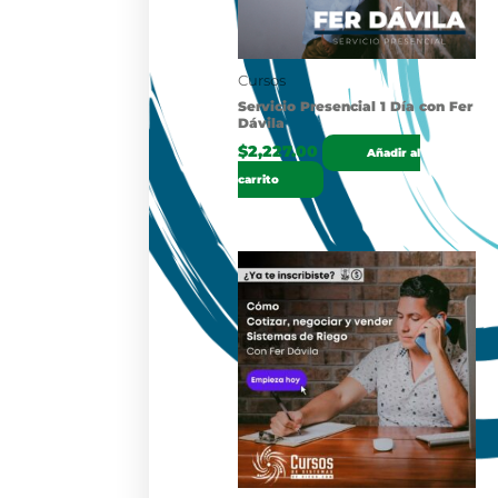
Cursos
Servicio Presencial 1 Día con Fer
Dávila
$
2,227.00
Añadir al
carrito