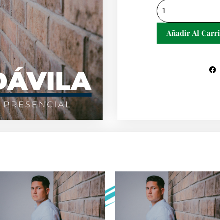
Servicio
Presencial
4
Añadir Al Carri
Días
con
Fer
Dávila
cantidad