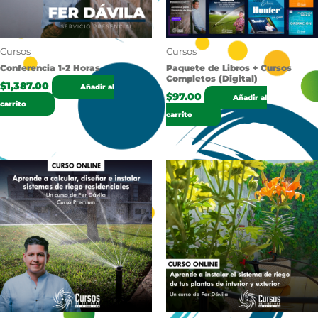
Cursos
Cursos
Conferencia 1-2 Horas
Paquete de Libros + Cursos
Completos (Digital)
$
1,387.00
Añadir al
$
97.00
Añadir al
carrito
carrito