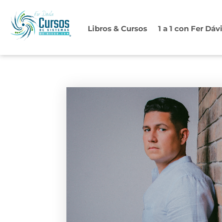
Ir
al
Libros & Cursos
1 a 1 con Fer Dáv
contenido