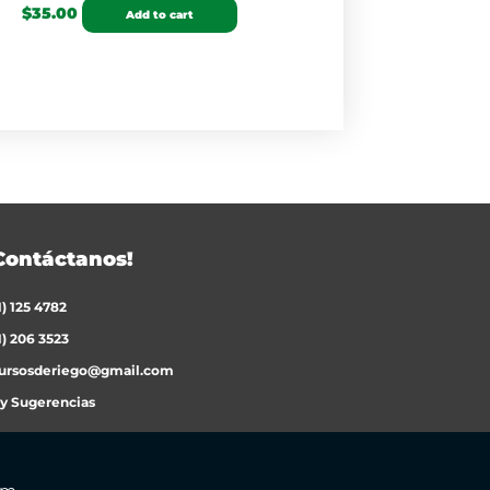
$
35.00
Add to cart
Contáctanos!
1) 125 4782
1) 206 3523
ursosderiego@gmail.com
 y Sugerencias