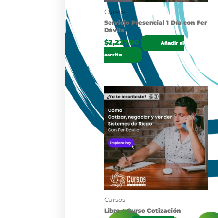
Cursos
Servicio Presencial 1 Día con Fer
Dávila
$
2,227.00
Añadir al
carrito
Cursos
Libro + Curso Cotización