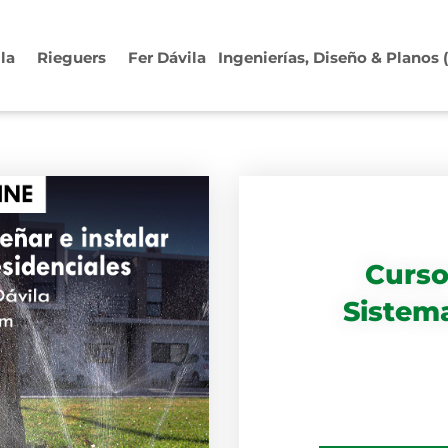
ila
Rieguers
Fer Dávila
Ingenierías, Diseño & Planos
Curs
Sistema