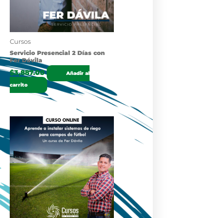
Cursos
Servicio Presencial 2 Días con
Fer Dávila
$
3,887.00
Añadir al
carrito