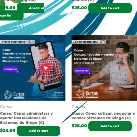
$
39.00
$
25.00
Añadir al
Add to cart
carrito
Cursos
Cursos
Curso: Cómo administrar y
Curso: Cómo cotizar, negociar y
operar instalaciones de
vender Sistemas de Riego (C)
Sistemas de Riego (C)
$
25.00
Add to cart
$
25.00
Add to cart