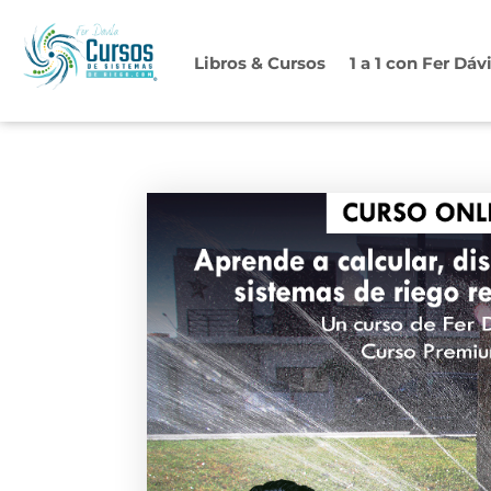
Ir
al
Libros & Cursos
1 a 1 con Fer Dáv
contenido