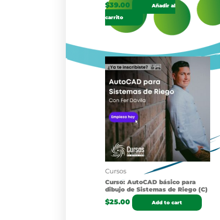
$
39.00
Añadir al
carrito
Cursos
Curso: AutoCAD básico para
dibujo de Sistemas de Riego (C)
$
25.00
Add to cart