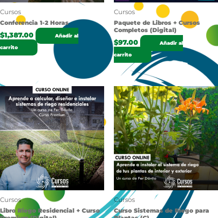
Cursos
Cursos
Conferencia 1-2 Horas
Paquete de Libros + Cursos
Completos (Digital)
$
1,387.00
Añadir al
$
97.00
Añadir al
carrito
carrito
Cursos
Cursos
Libro Riego Residencial + Curso
Curso Sistemas de Riego para
Premium (Digital)
Plantas (C)