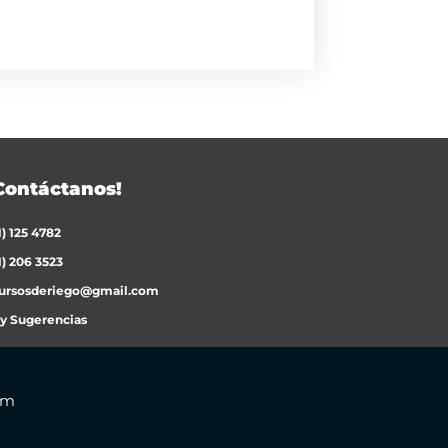
Contáctanos!
1) 125 4782
1) 206 3523
ursosderiego@gmail.com
 y Sugerencias
om