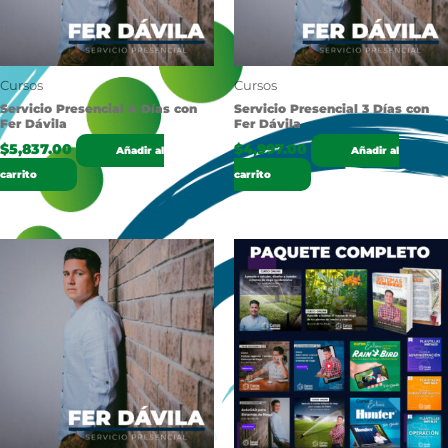
Cursos
Cursos
Servicio Presencial 4 Días con
Servicio Presencial 3 Días con
Fer Dávila
Fer Dávila
$
5,837.00
$
4,997.00
Añadir al
Añadir al
carrito
carrito