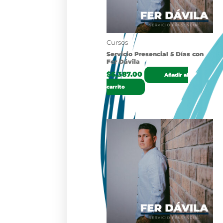
Cursos
Servicio Presencial 5 Días con
Fer Dávila
$
6,387.00
Añadir al
carrito