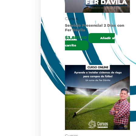
Cursos
Servicio Presencial 2 Días con
Fer Dávila
$
3,887.00
Añadir al
carrito
Cursos