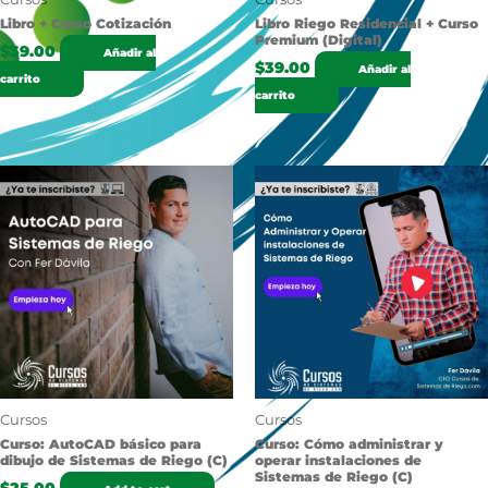
Libro + Curso Cotización
Libro Riego Residencial + Curso
Premium (Digital)
$
39.00
Añadir al
$
39.00
Añadir al
carrito
carrito
Cursos
Cursos
Curso: AutoCAD básico para
Curso: Cómo administrar y
dibujo de Sistemas de Riego (C)
operar instalaciones de
Sistemas de Riego (C)