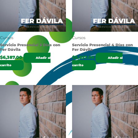
Cursos
Cursos
Servicio Presencial 5 Días con
Servicio Presencial 4 Días con
Fer Dávila
Fer Dávila
$
6,387.00
$
5,837.00
Añadir al
Añadir al
carrito
carrito