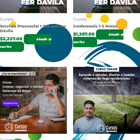
Cursos
Cursos
Servicio Presencial 1 Día con Fer
Conferencia 1-2 Horas
Dávila
$
1,387.00
Añadir al
$
2,227.00
Añadir al
carrito
carrito
Cursos
Cursos