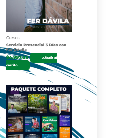
Cursos
Servicio Presencial 3 Días con
Fer Dávila
$
4,997.00
Añadir al
carrito