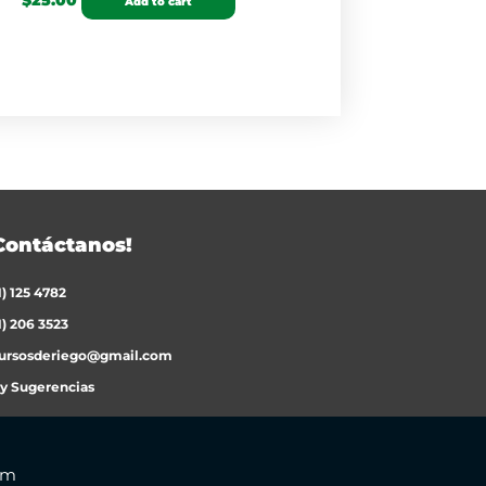
$
25.00
Add to cart
Contáctanos!
1) 125 4782
1) 206 3523
ursosderiego@gmail.com
 y Sugerencias
om