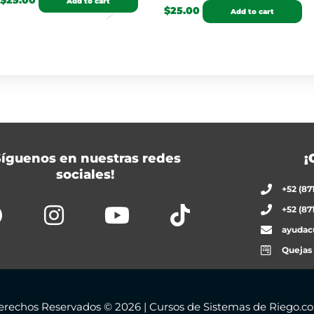
$
25.00
Add to cart
$
25.00
Add to cart
Síguenos en nuestras redes
¡
sociales!
+52 (87
+52 (87
ayudac
Quejas
erechos Reservados © 2026 | Cursos de Sistemas de Riego.c