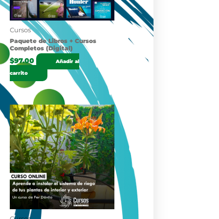
Cursos
Paquete de Libros + Cursos
Completos (Digital)
$
97.00
Añadir al
carrito
Cursos