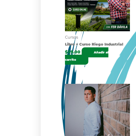
Cursos
Libro + Curso Riego Industrial
$
39.00
Añadir al
carrito