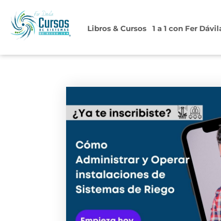
Ir
al
Libros & Cursos
1 a 1 con Fer Dávil
contenido