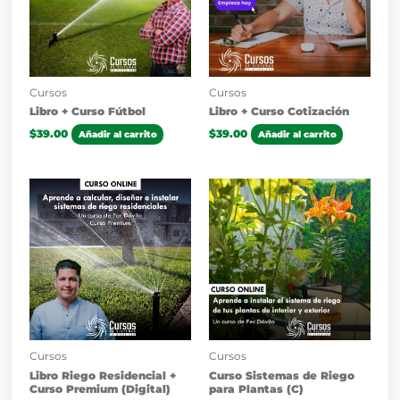
Cursos
Cursos
Libro + Curso Fútbol
Libro + Curso Cotización
$
39.00
$
39.00
Añadir al carrito
Añadir al carrito
Cursos
Cursos
Libro Riego Residencial +
Curso Sistemas de Riego
Curso Premium (Digital)
para Plantas (C)