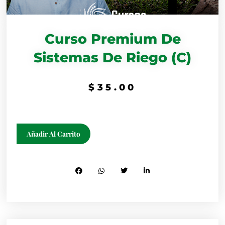
Curso Premium De
Sistemas De Riego (C)
$
35.00
Curso
Añadir Al Carrito
Premium
de
Sistemas
de
Riego
(C)
cantidad