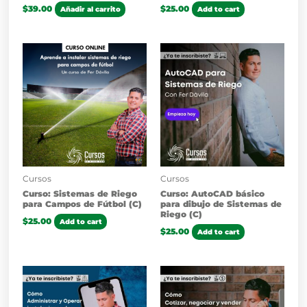
$
39.00
$
25.00
Añadir al carrito
Add to cart
Cursos
Cursos
Curso: Sistemas de Riego
Curso: AutoCAD básico
para Campos de Fútbol (C)
para dibujo de Sistemas de
Riego (C)
$
25.00
Add to cart
$
25.00
Add to cart