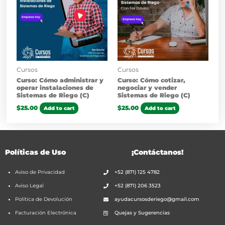
Cursos
Cursos
Curso: Cómo administrar y
Curso: Cómo cotizar,
operar instalaciones de
negociar y vender
Sistemas de Riego (C)
Sistemas de Riego (C)
$
25.00
$
25.00
Add to cart
Add to cart
Políticas de Uso
¡Contáctanos!
Aviso de Privacidad
+52 (871) 125 4782
Aviso Legal
+52 (871) 206 3523
Política de Devolución
ayudacursosderiego@gmail.com
Facturación Electrónica
Quejas y Sugerencias